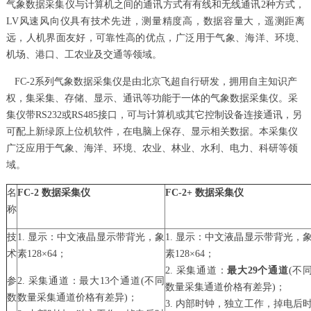
气象数据采集仪与计算机之间的通讯方式有有线和无线通讯2种方式，
LV风速风向仪具有技术先进，测量精度高，数据容量大，遥测距离
远，人机界面友好，可靠性高的优点，广泛用于气象、海洋、环境、
机场、港口、工农业及交通等领域。
FC-2系列气象数据采集仪是由北京飞超自行研发，拥用自主知识产
权，集采集、存储、显示、通讯等功能于一体的气象数据采集仪。采
集仪带RS232或RS485接口，可与计算机或其它控制设备连接通讯，另
可配上新绿原上位机软件，在电脑上保存、显示相关数据。本采集仪
广泛应用于气象、海洋、环境、农业、林业、水利、电力、科研等领
域。
名
FC-2
数据采集仪
FC-2+
数据采集仪
称
技
1. 显示：中文液晶显示带背光，象
1. 显示：中文液晶显示带背光，
术
素128×64；
素128×64；
2. 采集通道：
最大29个通道
(不
参
2. 采集通道：最大13个通道(不同
数量采集通道价格有差异)；
数
数量采集通道价格有差异)；
3. 内部时钟，独立工作，掉电后