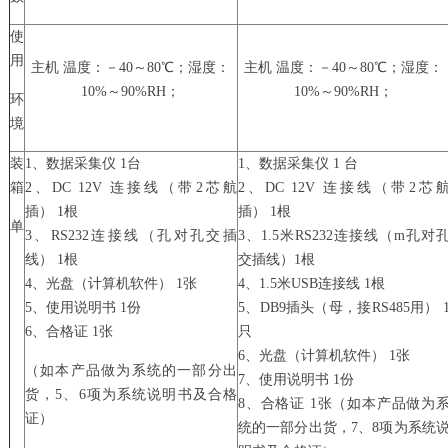
使
用
主机 温度：－40～80℃；湿度：
主机 温度：－40～80℃；湿度：
10%～90%RH；
10%～90%RH；
环
境
装
1、数据采集仪 1台
1、数据采集仪 1 台
箱
2、DC 12V 连接线（带2芯航
2、DC 12V 连接线（带2芯
插） 1根
插） 1根
单
3、RS232连接线（孔对孔交插
3、1.5米RS232连接线（m孔对
线） 1根
交插线）1根
4、光盘（计算机软件） 1张
4、1.5米USB连接线 1根
5、使用说明书 1份
5、DB9插头（母，接RS485用） 
6、合格证 1张
只
6、光盘（计算机软件） 1张
（如本产品做为系统的一部分出
7、使用说明书 1份
货，5、6项为系统说明书及合格
8、合格证 1张（如本产品做为
证）
统的一部分出货，7、8项为系统